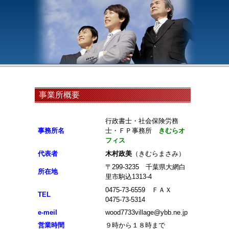
事業所概要
行政書士・社会保険労務
事務所名
士・ＦＰ事務所
きむらオ
フィス
代表者
木村政美
（きむらまさみ）
〒299-3235 千葉県大網白
所在地
里市駒込1313-4
0475-73-6559 ＦＡＸ
TEL
0475-73-5314
e-meil
wood7733village@ybb.ne.jp
営業時間
９時から１８時まで