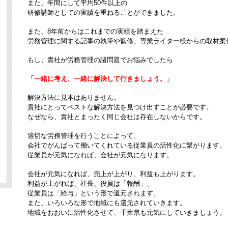
また、年間にして平均50件以上
の
研修講師としての実績を重ねることができました。
また、8
年前からはこれまでの実績を踏まえた
労務管理に関する記事の執筆や監修、専業ライター様からの取材案
もし、貴社が労務管理の諸問題でお悩みでしたら
「一緒に考え、一緒に解決して行きましょう。」
解決方法に見本はありません。
貴社にとってベストな解決方法を見つけ出すことが必要です。
なぜなら、貴社とまったく同じ会社は存在しないからです。
適切な労務管理を行うことによって、
会社でがんばって働いてくれている従業員の活性化に繋がります。
従業員が元気になれば、会社が元気になります。
会社が元気になれば、売上が上がり、利益も上がります。
利益が上がれば、社長、役員は「報酬」、
従業員は「給与」という形で還元されます。
また、いろいろな形で地域にも還元されていきます。
地域をおおいに活性化させて、千葉県も元気にしていきましょう。