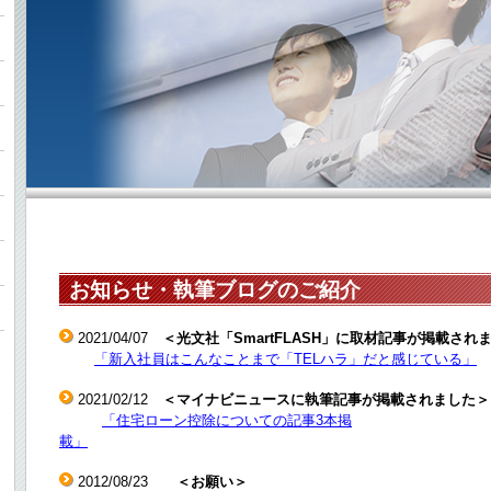
お知らせ・執筆ブログのご紹介
2021/04/07
＜光文社「SmartFLASH」に取材記事が掲載され
「新入社員はこんなことまで「TELハラ」だと感じている」
2021/02/12
＜マイナビニュースに執筆記事が掲載されました＞
「住宅ローン控除についての記事3本掲
載」
2012/08/23
＜お願い＞