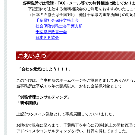
当事務所では電話・FAX・メール等での無料相談は致しており
下記団体が主催する無料相談会のご利用をおすすめいたしま
（日本ＦＰ協会は全国対応、他は千葉県内事業所向けの対応
千葉県社会保険労務士会
社会保険労務士会千葉支部
千葉県行政書士会
日本ＦＰ協会
ごあいさつ
「会社を元気にしよう！！！」
このたびは、当事務所のホームページをご覧頂きましてありがとう
当事務所は平成１６年の開業以来、おもに企業様対象として
「労務管理コンサルティング」
「研修講師」
上記2つをメイン業務として事業展開してまいりました。
お陰様で現在に至るまで、千葉県下を中心に700社以上の労務管理
アドバイスやコンサルティングを行い、好評を博してきました。