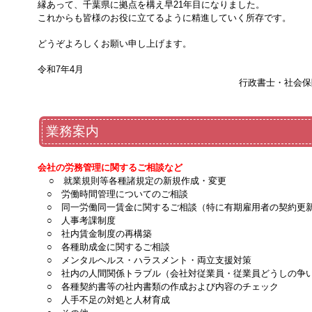
縁あって、千葉県に拠点を構え早21年目になりました。
これからも
皆様のお役に立てるように精進していく所存です。
どうぞよろしくお願い申し上げます。
令和7年4月
行政書士・社会
業務案内
会社の労務管理に関するご相談など
○ 就業規則等各種諸規定の新規作成・変更
○ 労働時間管理についてのご相談
○ 同一労働同一賃金に関するご相談（特に有期雇用者の契約更
○ 人事考課制度
○ 社内賃金制度の再構築
○ 各種助成金に関するご相談
○ メンタルヘルス・ハラスメント・両立支援対策
○ 社内の人間関係トラブル（会社対従業員・従業員どうしの争
○ 各種契約書等の社内書類の作成および内容のチェック
○ 人手不足の対処と人材育成