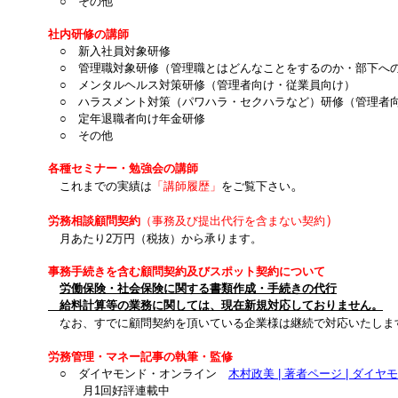
○ その他
社内研修の講師
○ 新入社員対象研修
○ 管理職対象研修（管理職とはどんなことをするのか・部下へ
○ メンタルヘルス対策研修（管理者向け・従業員向け）
○ ハラスメント対策（パワハラ・セクハラなど）研修（管理者
○ 定年退職者向け年金研修
○ その他
各種セミナー・勉強会の講師
。
これまでの実績は
「講師履歴」
をご覧下さい
）
労務相談顧問契約
（事務及び提出代行を含まない契約
月あたり2万円（税抜）から承ります。
事務手続きを含む顧問契約及びスポット契約について
労働保険・社会保険に関する書類作成・手続きの代行
給料計算等の業務に関しては、
現在新規対応しておりません。
なお、すでに顧問契約を頂いている企業様は継続で対応いたしま
労務管理・マネー記事の執筆・監修
○ ダイヤモンド・オンライン
木村政美 | 著者ページ | ダイ
月1回好評連載中