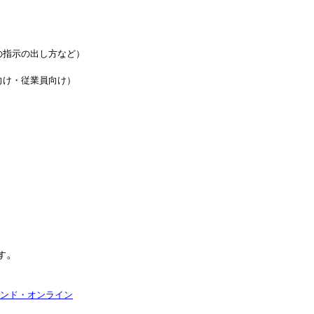
の指示の出し方など）
向け・従業員向け）
。
す
ヤモンド・オンライン